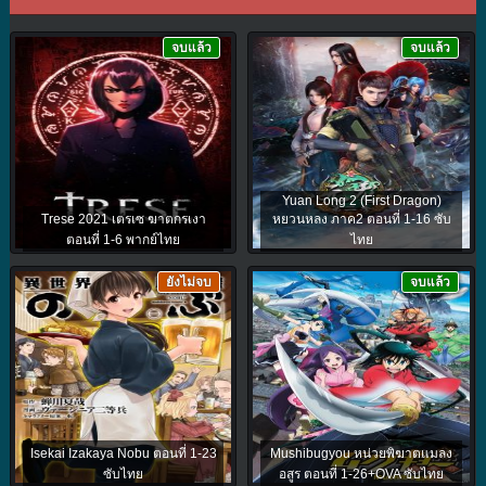
จบแล้ว
จบแล้ว
Yuan Long 2 (First Dragon)
Trese 2021 เตรเซ ฆาตกรเงา
หยวนหลง ภาค2 ตอนที่ 1-16 ซับ
ตอนที่ 1-6 พากย์ไทย
ไทย
ยังไม่จบ
จบแล้ว
Isekai Izakaya Nobu ตอนที่ 1-23
Mushibugyou หน่วยพิฆาตแมลง
ซับไทย
อสูร ตอนที่ 1-26+OVA ซับไทย