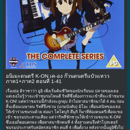
อนิเมะดนตรี K-ON เค-อง ก๊วนดนตรีแป๋วแหวว
ภาค1+ภาค2 ตอนที่ 1-41
เรื่องย่อ ฮิราซาว่า ยูอิ เพิ่งเริ่มต้นชีวิตของนักเรียนม.ปลายของเธอ
แต่เธอไม่รู้ว่าจะเข้าชมรมไหนดี ริทสึซึ่งต้องการจะเข้าที่จะเข้าชมรม
K-ON! แต่ทว่าชมรมนี้กำลังจะถูกยุบ ถ้าไม่หาสมาชิกมาได้ 4 คน ก่อน
สิ้นเดือนเมษายน ริทสึจึงชวน (แกมบังคับ) มิโอะ เพื่อนสนิทของเธอ
ให้เข้าร่วมชมรมด้วย ต่อมา โคโตบุกิ สึมุกิ ก็มาที่ห้องดนตรีเพื่อจะขอ
เข้า ชมรมประสานเสียง แต่ว่าริทสึชักชวนให้เข้าร่วมชมรม K-ON!
ซึ่งเธอก็ตอบตกลง เพื่อหาสมาชิกคนที่ 4 ทั้งสามคนจึงทำโปสเตอร์
ชมรมประกาศรับสมัครสมาชิก คนที่ 4 เพื่อตั้งวง หลังจากนั้นยูอิซึ่งไป