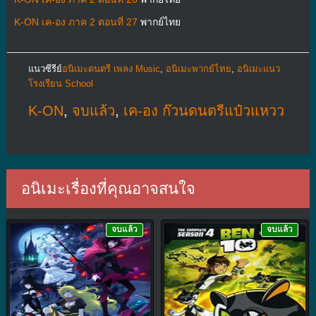
K-ON เค-อง ภาค 2 ตอนที่ 27
พากย์ไทย
แนวซีรีย์
อนิเมะดนตรี เพลง Music
,
อนิเมะพากย์ไทย
,
อนิเมะแนว
โรงเรียน School
K-ON
,
จบแล้ว
,
เค-อง ก๊วนดนตรีแป๋วแหวว
อนิเมะเรื่องที่คุณอาจสนใจ
จบแล้ว
จบแล้ว