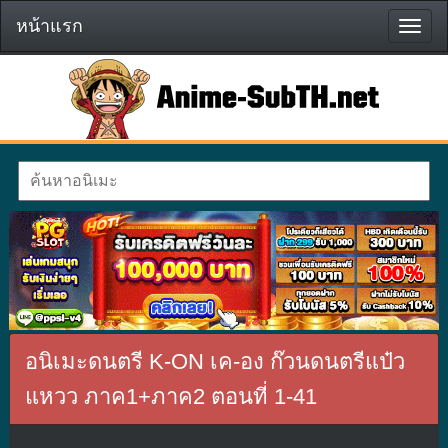
หน้าแรก
หน้า
แรก
อนิเมะดนตรี K-ON เค-อง ก๊วนดนตรีแป๋ว
แหวว ภาค1+ภาค2 ตอนที่ 1-41