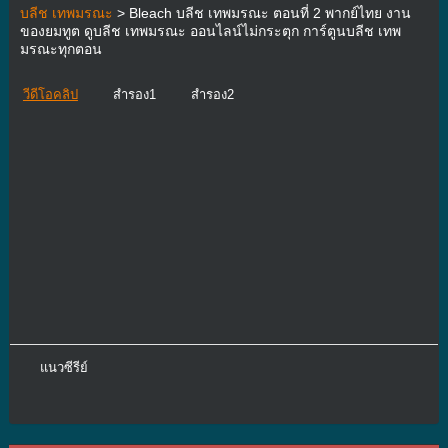
บลีช เทพมรณะ
> Bleach บลีช เทพมรณะ ตอนที่ 2 พากย์ไทย งาน
ของยมทูต ดูบลีช เทพมรณะ ออนไลน์ไม่กระตุก การ์ตูนบลีช เทพ
มรณะทุกตอน
วีดีโอคลิป
สำรอง1
สำรอง2
แนวซีรีย์