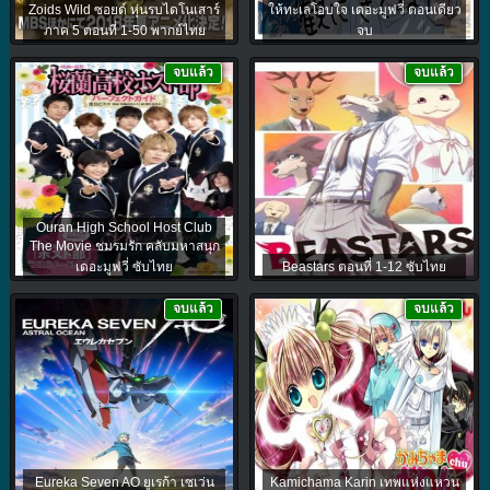
Zoids Wild ซอยด์ หุ่นรบไดโนเสาร์
ให้ทะเลโอบใจ เดอะมูฟวี่ ตอนเดียว
ภาค 5 ตอนที่ 1-50 พากย์ไทย
จบ
จบแล้ว
จบแล้ว
Ouran High School Host Club
The Movie ชมรมรัก คลับมหาสนุก
เดอะมูฟวี่ ซับไทย
Beastars ตอนที่ 1-12 ซับไทย
จบแล้ว
จบแล้ว
Eureka Seven AO ยูเรก้า เซเว่น
Kamichama Karin เทพแห่งแหวน