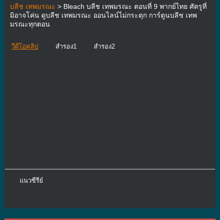
บลีช เทพมรณะ
> Bleach บลีช เทพมรณะ ตอนที่ 9 พากย์ไทย ศัตรูที่
มิอาจโค่น ดูบลีช เทพมรณะ ออนไลน์ไม่กระตุก การ์ตูนบลีช เทพ
มรณะทุกตอน
วีดีโอคลิป
สำรอง1
สำรอง2
แนวซีรีย์