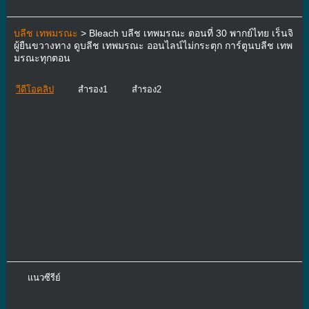
บลีช เทพมรณะ
> Bleach บลีช เทพมรณะ ตอนที่ 30 พากย์ไทย เร็นจิ
ผู้ยืนขวางทาง ดูบลีช เทพมรณะ ออนไลน์ไม่กระตุก การ์ตูนบลีช เทพ
มรณะทุกตอน
วีดีโอคลิป
สำรอง1
สำรอง2
แนวซีรีย์