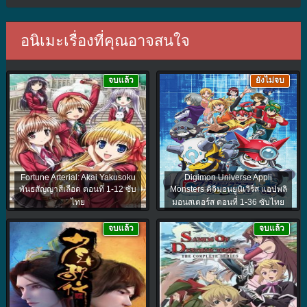
อนิเมะเรื่องที่คุณอาจสนใจ
จบแล้ว
ยังไม่จบ
Fortune Arterial: Akai Yakusoku
Digimon Universe Appli
พันธสัญญาสีเลือด ตอนที่ 1-12 ซับ
Monsters ดิจิมอนยูนิเวิร์ส แอปพลิ
ไทย
มอนสเตอร์ส ตอนที่ 1-36 ซับไทย
จบแล้ว
จบแล้ว