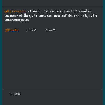
บลีช เทพมรณะ
> Bleach บลีช เทพมรณะ ตอนที่ 37 พากย์ไทย
เหตุผลแห่งกำปั้น ดูบลีช เทพมรณะ ออนไลน์ไม่กระตุก การ์ตูนบลีช
เทพมรณะทุกตอน
วีดีโอคลิป
สำรอง1
สำรอง2
แนวซีรีย์