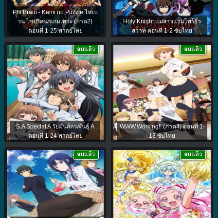
Phi Brain - Kami no Puzzle ไฟเบ
รน ไขปริศนาเกมเทวะ (ภาค2)
Holy Knight แม่สาวแวมไพร์ยั่ว
ตอนที่ 1-25 พากย์ไทย
สวาท ตอนที่ 1-2 ซับไทย
จบแล้ว
จบแล้ว
S.A Special A วัยมันส์คนพันธุ์ A
WWW.Working!! (ภาค4) ตอนที่ 1-
ตอนที่ 1-24 พากย์ไทย
13 ซับไทย
จบแล้ว
จบแล้ว