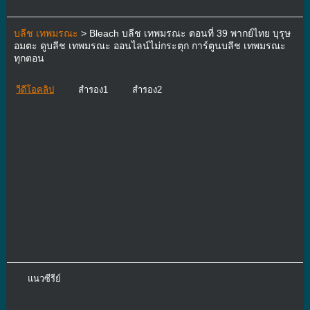
บลีช เทพมรณะ
> Bleach บลีช เทพมรณะ ตอนที่ 39 พากย์ไทย บุรุษ
อมตะ ดูบลีช เทพมรณะ ออนไลน์ไม่กระตุก การ์ตูนบลีช เทพมรณะ
ทุกตอน
วีดีโอคลิป
สำรอง1
สำรอง2
แนวซีรีย์