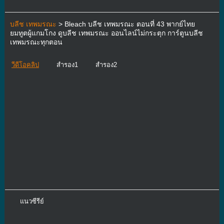
บลีช เทพมรณะ
> Bleach บลีช เทพมรณะ ตอนที่ 43 พากย์ไทย
ยมทูตผู้แกมโกง ดูบลีช เทพมรณะ ออนไลน์ไม่กระตุก การ์ตูนบลีช
เทพมรณะทุกตอน
วีดีโอคลิป
สำรอง1
สำรอง2
แนวซีรีย์