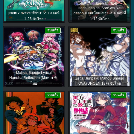
Hachi-nan tte, Sore wa Nai
[Netflix] Wakfu ซีซั่น1 SS1 ตอนที่
deshou! ผมเนี่ยนะชายแปด ตอนที่
1-26 ซับไทย
1-12 ซับไทย
จบแล้ว
จบแล้ว
Mahou Shoujo Lyrical
Nanoha:Reflection (Movie) ซับ
Zettai Junpaku Mahou Shoujo
ไทย
OVA (UNCEN 18+) ซับไทย
จบแล้ว
จบแล้ว