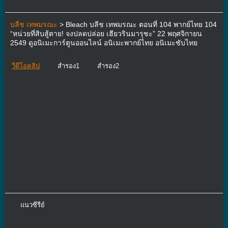
บลีช เทพมรณะ
> Bleach บลีช เทพมรณะ ตอนที่ 104 พากย์ไทย 104
“หน่วยที่สิบสู้ตาย! จงปลดปล่อย เฮียวรินมารุซะ” 22 พฤศจิกายน
2549 ดูอนิเมะการ์ตูนออนไลน์ อนิเมะพากย์ไทย อนิเมะซับไทย
วีดีโอคลิป
สำรอง1
สำรอง2
แนวซีรีย์