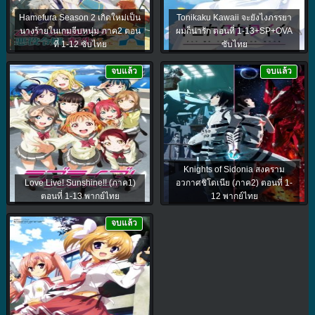
Hamefura Season 2 เกิดใหม่เป็น
Tonikaku Kawaii จะยังไงภรรยา
นางร้ายในเกมจีบหนุ่ม ภาค2 ตอน
ผมก็น่ารัก ตอนที่ 1-13+SP+OVA
ที่ 1-12 ซับไทย
ซับไทย
จบแล้ว
จบแล้ว
Knights of Sidonia สงคราม
Love Live! Sunshine!! (ภาค1)
อวกาศชิโดเนีย (ภาค2) ตอนที่ 1-
ตอนที่ 1-13 พากย์ไทย
12 พากย์ไทย
จบแล้ว