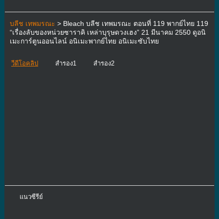
บลีช เทพมรณะ
> Bleach บลีช เทพมรณะ ตอนที่ 119 พากย์ไทย 119
“เรื่องลับของหน่วยซาราคิ เหล่าบุรุษดวงเฮง” 21 มีนาคม 2550 ดูอนิ
เมะการ์ตูนออนไลน์ อนิเมะพากย์ไทย อนิเมะซับไทย
วีดีโอคลิป
สำรอง1
สำรอง2
แนวซีรีย์