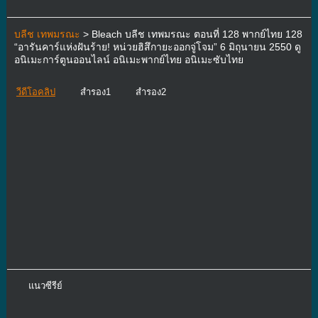
บลีช เทพมรณะ
> Bleach บลีช เทพมรณะ ตอนที่ 128 พากย์ไทย 128
“อารันคาร์แห่งฝันร้าย! หน่วยฮิสึกายะออกจู่โจม” 6 มิถุนายน 2550 ดู
อนิเมะการ์ตูนออนไลน์ อนิเมะพากย์ไทย อนิเมะซับไทย
วีดีโอคลิป
สำรอง1
สำรอง2
แนวซีรีย์