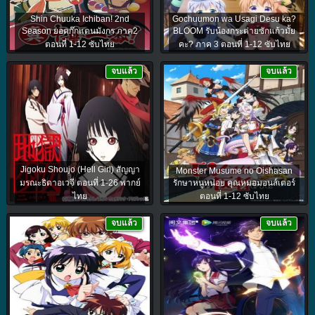
Shin Chuuka Ichiban! 2nd
Gochuumon wa Usagi Desu ka?
Season ยอดกุ๊กแดนมังกร ภาค2
BLOOM รับน้องกระต่ายซักแก้วมั้ย
ตอนที่ 1-12 ซับไทย
คะ? ภาค 3 ตอนที่ 1-12 ซับไทย
จบแล้ว
จบแล้ว
Jigoku Shoujo (Hell Girl) สัญญา
Monster Musume no Oishasan
มรณะธิดาอเวจี ตอนที่ 1-26 พากย์
รักษาหนูหน่อย คุณหมอมอนส์เตอร์
ไทย
ตอนที่ 1-12 ซับไทย
จบแล้ว
จบแล้ว