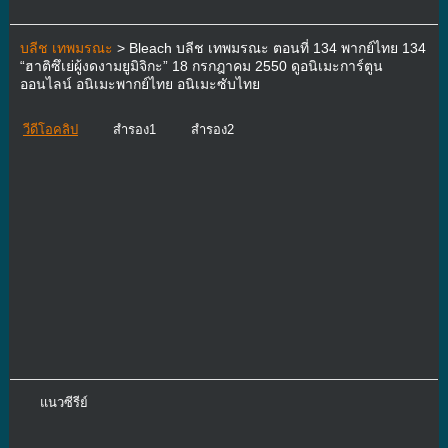
บลีช เทพมรณะ
> Bleach บลีช เทพมรณะ ตอนที่ 134 พากย์ไทย 134
“ฮาติซึเย่ผู้งดงามยูมิจิกะ” 18 กรกฎาคม 2550 ดูอนิเมะการ์ตูน
ออนไลน์ อนิเมะพากย์ไทย อนิเมะซับไทย
วีดีโอคลิป
สำรอง1
สำรอง2
แนวซีรีย์