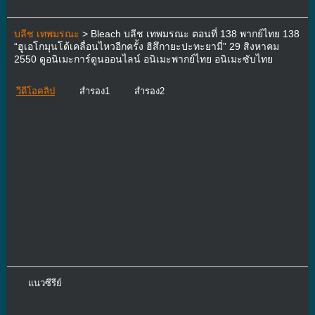
บลีช เทพมรณะ
> Bleach บลีช เทพมรณะ ตอนที่ 138 พากย์ไทย 138
“ฮูเอโกมุนโด้เคลื่อนไหวอีกครั้ง ฮิสึกายะปะทะยามี่” 29 สิงหาคม
2550 ดูอนิเมะการ์ตูนออนไลน์ อนิเมะพากย์ไทย อนิเมะซับไทย
วีดีโอคลิป
สำรอง1
สำรอง2
แนวซีรีย์