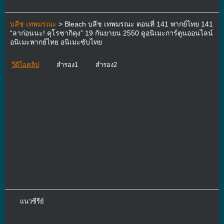
บลีช เทพมรณะ
> Bleach บลีช เทพมรณะ ตอนที่ 141 พากย์ไทย 141
“ลาก่อนนะ! คุโรซากิคุง” 19 กันยายน 2550 ดูอนิเมะการ์ตูนออนไลน์
อนิเมะพากย์ไทย อนิเมะซับไทย
วีดีโอคลิป
สำรอง1
สำรอง2
แนวซีรีย์