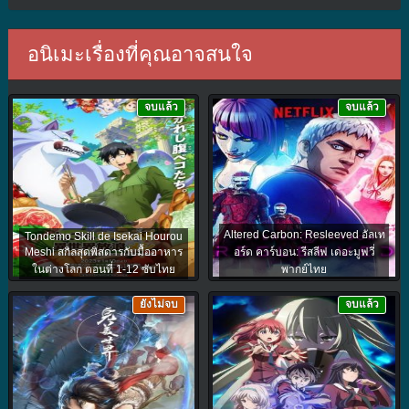
อนิเมะเรื่องที่คุณอาจสนใจ
จบแล้ว
จบแล้ว
Altered Carbon: Resleeved อัลเท
Tondemo Skill de Isekai Hourou
Meshi สกิลสุดพิสดารกับมื้ออาหาร
อร์ด คาร์บอน: รีสลีฟ เดอะมูฟวี่
ในต่างโลก ตอนที่ 1-12 ซับไทย
พากย์ไทย
ยังไม่จบ
จบแล้ว