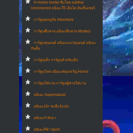
H-Anime hentai ซับไทย subthai
Uncensored อนิเมะโป๊ เฮ็นไต อันเซ็นเซอร์
การ์ตูนผจญภัย Adventure
การ์ตูนสืบสวน อนิเมะสืบสวน Mystery
การ์ตูนหุ่นยนต์ อนิเมะแนวหุ่นยนต์ อนิเมะ
กันดั้ม
การ์ตูนเด็ก การ์ตูนสำหรับเด็ก
การ์ตูนโหด อนิเมะสยองขวัญ Horror
การ์ตูนใส่แว่น การ์ตูนผู้ชายใส่แว่น
อนิเมะ Supernatural
อนิเมะ18+ ทะลึ่ง Ecchi
อนิเมะกำลังมา
อนิเมะกีฬา Sport