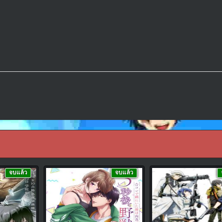
จบแล้ว
จบแล้ว