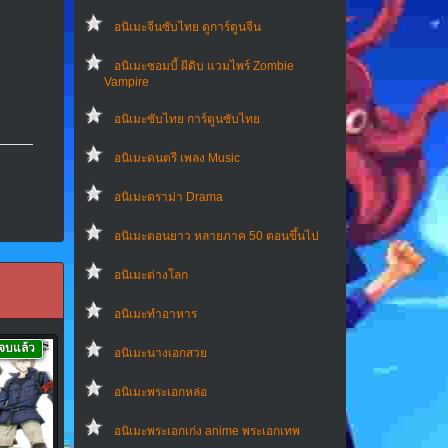
อนิเมะจีนซับไทย ดูการ์ตูนจีน
อนิเมะซอมบี้ ผีดิบ แวมไพร์ Zombie
Vampire
อนิเมะซับไทย การ์ตูนซับไทย
อนิเมะดนตรี เพลง Music
อนิเมะดราม่า Drama
อนิเมะตอนยาว หลายภาค 50 ตอนขึ้นไป
อนิเมะต่างโลก
อนิเมะทําอาหาร
จบแล้ว
อนิเมะนางเอกสวย
อนิเมะพระเอกหล่อ
อนิเมะพระเอกเก่ง anime พระเอกเทพ