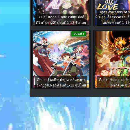
The Love Story of 
Build Divide: Code White บิลด์
Dad เรื่องราวความร
ดิไวด์ (ภาค2) ตอนที่ 1-12 ซับไทย
อมตะ ตอนที่ 1-12
จบแล้ว
Comet Lucifer ปาฏิหาริย์แห่งดา
Garo - Honoo no Ko
วหางลูซิเฟอร์ ตอนที่ 1-12 ซับไทย
1-24+SP ซั