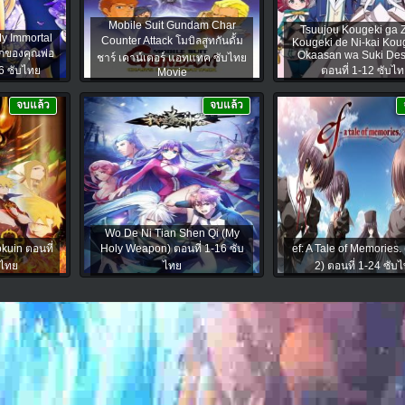
Mobile Suit Gundam Char
Tsuujou Kougeki ga Z
My Immortal
Counter Attack โมบิลสูทกันดั้ม
Kougeki de Ni-kai Kou
ักของคุณพ่อ
Okaasan wa Suki Des
ชาร์ เคาน์เตอร์ แอทแทค ซับไทย
6 ซับไทย
ตอนที่ 1-12 ซับไท
Movie
จบแล้ว
จบแล้ว
Wo De Ni Tian Shen Qi (My
kuin ตอนที่
Holy Weapon) ตอนที่ 1-16 ซับ
ef: A Tale of Memories.
บไทย
ไทย
2) ตอนที่ 1-24 ซับ