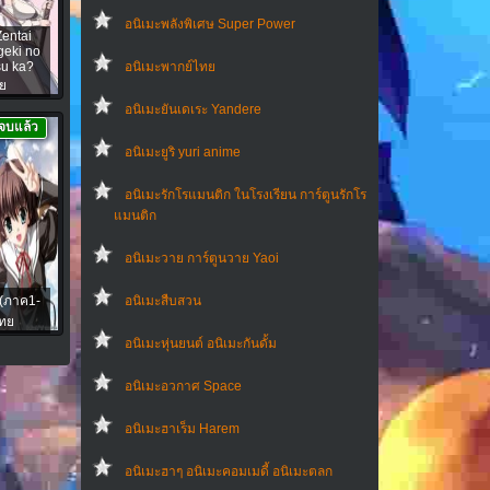
อนิเมะพลังพิเศษ Super Power
entai
geki no
u ka?
อนิเมะพากย์ไทย
ย
อนิเมะยันเดเระ Yandere
จบแล้ว
อนิเมะยูริ yuri anime
อนิเมะรักโรแมนติก ในโรงเรียน การ์ตูนรักโร
แมนติก
อนิเมะวาย การ์ตูนวาย Yaoi
 (ภาค1-
อนิเมะสืบสวน
ไทย
อนิเมะหุ่นยนต์ อนิเมะกันดั้ม
อนิเมะอวกาศ Space
อนิเมะฮาเร็ม Harem
อนิเมะฮาๆ อนิเมะคอมเมดี้ อนิเมะตลก