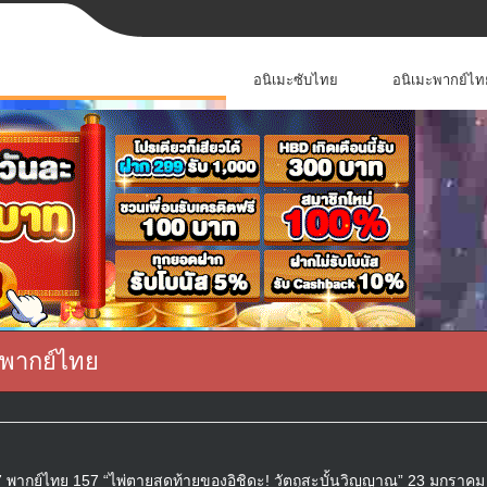
อนิเมะซับไทย
อนิเมะพากย์ไท
 พากย์ไทย
 พากย์ไทย 157 “ไพ่ตายสุดท้ายของอิชิดะ! วัตถุสะบั้นวิญญาณ” 23 มกราคม