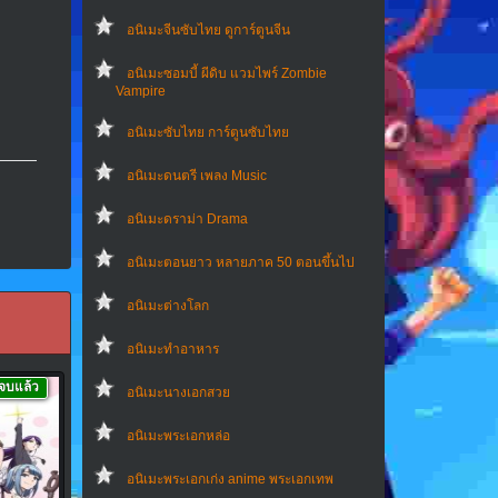
อนิเมะจีนซับไทย ดูการ์ตูนจีน
อนิเมะซอมบี้ ผีดิบ แวมไพร์ Zombie
Vampire
อนิเมะซับไทย การ์ตูนซับไทย
อนิเมะดนตรี เพลง Music
อนิเมะดราม่า Drama
อนิเมะตอนยาว หลายภาค 50 ตอนขึ้นไป
อนิเมะต่างโลก
อนิเมะทําอาหาร
จบแล้ว
อนิเมะนางเอกสวย
อนิเมะพระเอกหล่อ
อนิเมะพระเอกเก่ง anime พระเอกเทพ