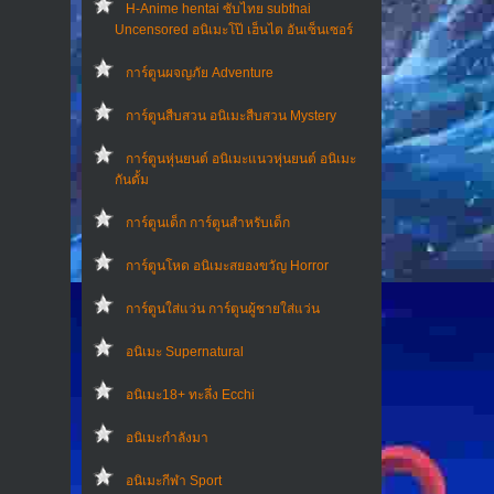
H-Anime hentai ซับไทย subthai
Uncensored อนิเมะโป๊ เฮ็นไต อันเซ็นเซอร์
การ์ตูนผจญภัย Adventure
การ์ตูนสืบสวน อนิเมะสืบสวน Mystery
การ์ตูนหุ่นยนต์ อนิเมะแนวหุ่นยนต์ อนิเมะ
กันดั้ม
การ์ตูนเด็ก การ์ตูนสำหรับเด็ก
การ์ตูนโหด อนิเมะสยองขวัญ Horror
การ์ตูนใส่แว่น การ์ตูนผู้ชายใส่แว่น
อนิเมะ Supernatural
อนิเมะ18+ ทะลึ่ง Ecchi
อนิเมะกำลังมา
อนิเมะกีฬา Sport