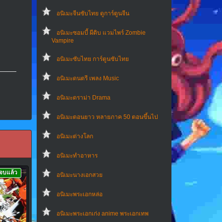
อนิเมะจีนซับไทย ดูการ์ตูนจีน
อนิเมะซอมบี้ ผีดิบ แวมไพร์ Zombie
Vampire
อนิเมะซับไทย การ์ตูนซับไทย
อนิเมะดนตรี เพลง Music
อนิเมะดราม่า Drama
อนิเมะตอนยาว หลายภาค 50 ตอนขึ้นไป
อนิเมะต่างโลก
อนิเมะทําอาหาร
จบแล้ว
อนิเมะนางเอกสวย
อนิเมะพระเอกหล่อ
อนิเมะพระเอกเก่ง anime พระเอกเทพ