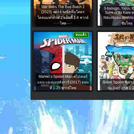
Star Wars The Bad Batch 2
3-byougo, Yajuu. 
(2023) สตาร์ วอร์ส ทีมโคตร
Sumi ni Ita Kare 
โคลนมหากาฬ 2 ตอนที่ 1-6 พากย์
Nikushoku deshita 
ไทย
ซับไทย
จบแล้ว
Marvel s Spider-Man-สไปเดอร์
แมน แมงมุมอหังการ์ (2017) ตอน
Silver Spoon ซิลเวอ
ที่ 1-25 พากย์ไทย
no Saji) ภาค 1-