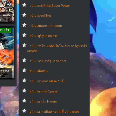
อนิเมะพลังพิเศษ Super Power
าแมนคิง
อนิเมะพากย์ไทย
ย
อนิเมะยันเดเระ Yandere
จบแล้ว
อนิเมะยูริ yuri anime
อนิเมะรักโรแมนติก ในโรงเรียน การ์ตูนรักโร
แมนติก
อนิเมะวาย การ์ตูนวาย Yaoi
่สวรรค์
อนิเมะสืบสวน
ย
อนิเมะหุ่นยนต์ อนิเมะกันดั้ม
อนิเมะอวกาศ Space
อนิเมะฮาเร็ม Harem
อนิเมะฮาๆ อนิเมะคอมเมดี้ อนิเมะตลก