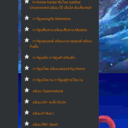
H-Anime hentai ซับไทย subthai
Uncensored อนิเมะโป๊ เฮ็นไต อันเซ็นเซอร์
การ์ตูนผจญภัย Adventure
การ์ตูนสืบสวน อนิเมะสืบสวน Mystery
การ์ตูนหุ่นยนต์ อนิเมะแนวหุ่นยนต์ อนิเมะ
กันดั้ม
การ์ตูนเด็ก การ์ตูนสำหรับเด็ก
การ์ตูนโหด อนิเมะสยองขวัญ Horror
การ์ตูนใส่แว่น การ์ตูนผู้ชายใส่แว่น
อนิเมะ Supernatural
อนิเมะ18+ ทะลึ่ง Ecchi
อนิเมะกำลังมา
อนิเมะกีฬา Sport