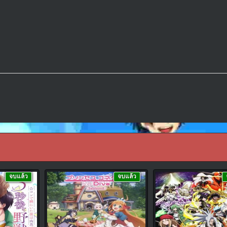
จบแล้ว
จบแล้ว