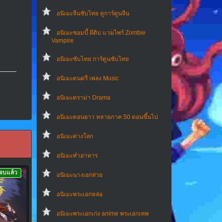
อนิเมะจีนซับไทย ดูการ์ตูนจีน
อนิเมะซอมบี้ ผีดิบ แวมไพร์ Zombie
Vampire
อนิเมะซับไทย การ์ตูนซับไทย
อนิเมะดนตรี เพลง Music
อนิเมะดราม่า Drama
อนิเมะตอนยาว หลายภาค 50 ตอนขึ้นไป
อนิเมะต่างโลก
อนิเมะทําอาหาร
จบแล้ว
อนิเมะนางเอกสวย
อนิเมะพระเอกหล่อ
อนิเมะพระเอกเก่ง anime พระเอกเทพ