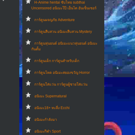
H-Anime hentai ซับไทย subthai
Uncensored อนิเมะโป๊ เฮ็นไต อันเซ็นเซอร์
การ์ตูนผจญภัย Adventure
การ์ตูนสืบสวน อนิเมะสืบสวน Mystery
การ์ตูนหุ่นยนต์ อนิเมะแนวหุ่นยนต์ อนิเมะ
กันดั้ม
การ์ตูนเด็ก การ์ตูนสำหรับเด็ก
การ์ตูนโหด อนิเมะสยองขวัญ Horror
การ์ตูนใส่แว่น การ์ตูนผู้ชายใส่แว่น
อนิเมะ Supernatural
อนิเมะ18+ ทะลึ่ง Ecchi
อนิเมะกำลังมา
อนิเมะกีฬา Sport