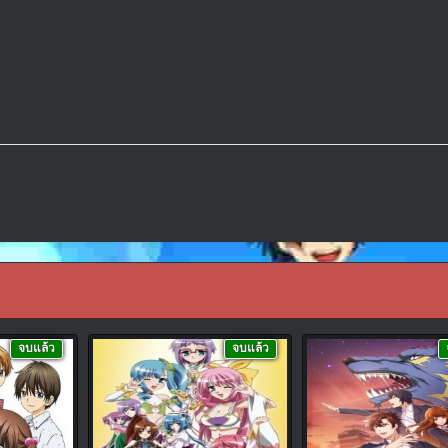
จบแล้ว
จบแล้ว