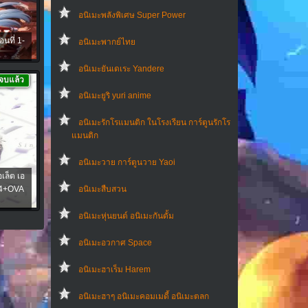
อนิเมะพลังพิเศษ Super Power
นที่ 1-
อนิเมะพากย์ไทย
อนิเมะยันเดเระ Yandere
จบแล้ว
อนิเมะยูริ yuri anime
อนิเมะรักโรแมนติก ในโรงเรียน การ์ตูนรักโร
แมนติก
อนิเมะวาย การ์ตูนวาย Yaoi
เล็ต เอ
-14+OVA
อนิเมะสืบสวน
อนิเมะหุ่นยนต์ อนิเมะกันดั้ม
อนิเมะอวกาศ Space
อนิเมะฮาเร็ม Harem
อนิเมะฮาๆ อนิเมะคอมเมดี้ อนิเมะตลก