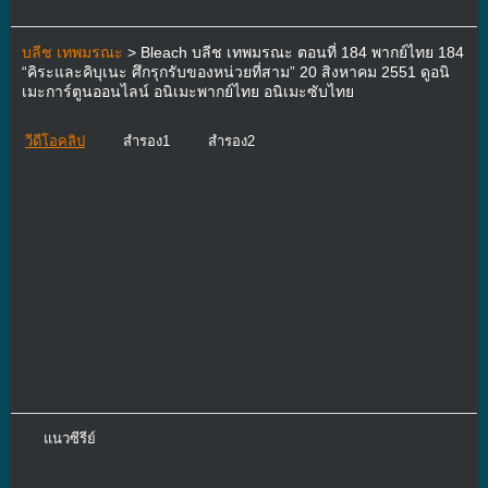
บลีช เทพมรณะ
> Bleach บลีช เทพมรณะ ตอนที่ 184 พากย์ไทย 184
“คิระและคิบุเนะ ศึกรุกรับของหน่วยที่สาม” 20 สิงหาคม 2551 ดูอนิ
เมะการ์ตูนออนไลน์ อนิเมะพากย์ไทย อนิเมะซับไทย
วีดีโอคลิป
สำรอง1
สำรอง2
แนวซีรีย์