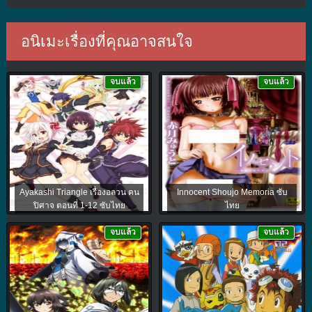
อนิเมะเรื่องที่คุณอาจสนใจ
จบแล้ว
จบแล้ว
Ayakashi Triangle เรื่องอลวน คน
Innocent Shoujo Memoria ซับ
ปิศาจ ตอนที่ 1-12 ซับไทย
ไทย
จบแล้ว
จบแล้ว