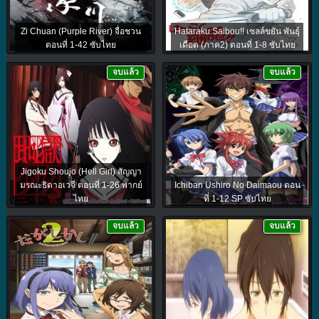
Zi Chuan (Purple River) จื่อชวน
Hataraku Saibou!! เซลล์ขยัน พันธุ์
ตอนที่ 1-42 ซับไทย
เดือด (ภาค2) ตอนที่ 1-8 ซับไทย
จบแล้ว
จบแล้ว
Jigoku Shoujo (Hell Girl) สัญญา
มรณะธิดาอเวจี ตอนที่ 1-26 พากย์
Ichiban Ushiro No Daimaou ตอน
ไทย
ที่ 1-12 SP ซับไทย
จบแล้ว
จบแล้ว