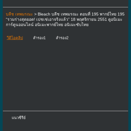
บลีช เทพมรณะ
> Bleach บลีช เทพมรณะ ตอนที่ 195 พากย์ไทย 195
“รวมร่างสุดยอด! เปชเช่เอาจริงแล้ว” 18 พฤศจิกายน 2551 ดูอนิเมะ
การ์ตูนออนไลน์ อนิเมะพากย์ไทย อนิเมะซับไทย
วีดีโอคลิป
สำรอง1
สำรอง2
แนวซีรีย์