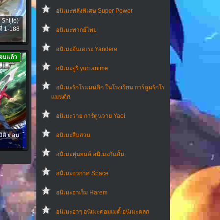
อนิเมะพลังพิเศษ Super Power
Shijie)
่ 1-188
อนิเมะพากย์ไทย
อนิเมะยันเดเระ Yandere
จบแล้ว
อนิเมะยูริ yuri anime
อนิเมะรักโรแมนติก ในโรงเรียน การ์ตูนรักโร
แมนติก
อนิเมะวาย การ์ตูนวาย Yaoi
มิติ ตอน
อนิเมะสืบสวน
อนิเมะหุ่นยนต์ อนิเมะกันดั้ม
อนิเมะอวกาศ Space
อนิเมะฮาเร็ม Harem
อนิเมะฮาๆ อนิเมะคอมเมดี้ อนิเมะตลก