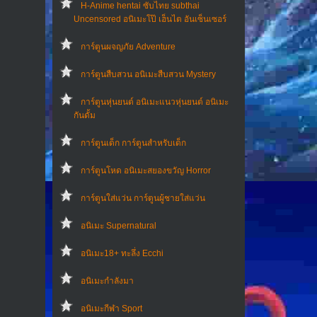
H-Anime hentai ซับไทย subthai
Uncensored อนิเมะโป๊ เฮ็นไต อันเซ็นเซอร์
การ์ตูนผจญภัย Adventure
การ์ตูนสืบสวน อนิเมะสืบสวน Mystery
การ์ตูนหุ่นยนต์ อนิเมะแนวหุ่นยนต์ อนิเมะ
กันดั้ม
การ์ตูนเด็ก การ์ตูนสำหรับเด็ก
การ์ตูนโหด อนิเมะสยองขวัญ Horror
การ์ตูนใส่แว่น การ์ตูนผู้ชายใส่แว่น
อนิเมะ Supernatural
อนิเมะ18+ ทะลึ่ง Ecchi
อนิเมะกำลังมา
อนิเมะกีฬา Sport