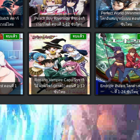
Perfect World (Wanmei 
Batch สตาร์
Peach Boy Riverside พีชบอยริ
โลกอันสมบูรณ์แบบ ตอนที
 พากย์ไทย
เวอร์ไซด์ ตอนที่ 1-12 ซับไทย
ซับไทย
จบแล้ว
จบแล้ว
Rosario Vampire Capu โรซาริ
st ตอนที่ 1
โอ้ แวมไพร์ (ภาค1) ตอนที่ 1-13
Endride อันเดธ โลกต่าง
ซับไทย
ที่ 1-24 ซับไทย