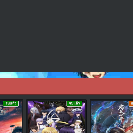
จบแล้ว
จบแล้ว
ย