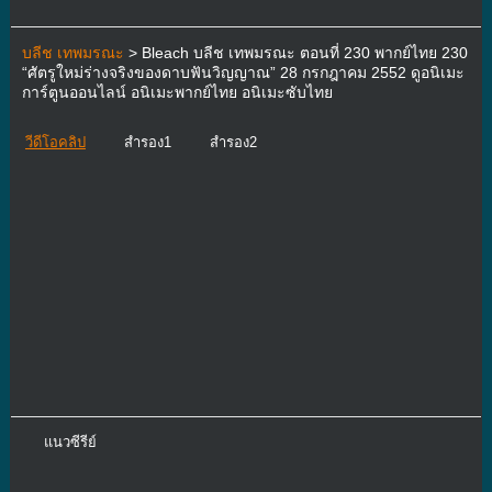
บลีช เทพมรณะ
> Bleach บลีช เทพมรณะ ตอนที่ 230 พากย์ไทย 230
“ศัตรูใหม่ร่างจริงของดาบฟันวิญญาณ” 28 กรกฎาคม 2552 ดูอนิเมะ
การ์ตูนออนไลน์ อนิเมะพากย์ไทย อนิเมะซับไทย
วีดีโอคลิป
สำรอง1
สำรอง2
แนวซีรีย์