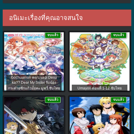
อนิเมะเรื่องที่คุณอาจสนใจ
จบแล้ว
จบแล้ว
Gochuumon wa Usagi Desu
ka?? Dear My Sister รับน้อง
กระต่ายซักแก้วมั้ยคะ มูฟวี่ ซับไทย
Umayon ตอนที่ 1-12 ซับไทย
จบแล้ว
จบแล้ว