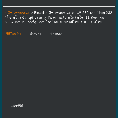
บลีช เทพมรณะ
> Bleach บลีช เทพมรณะ ตอนที่ 232 พากย์ไทย 232
“โซเดโนะชิรายูกิ ปะทะ ลูเคีย ความลังเลในจิตใจ” 11 สิงหาคม
2552 ดูอนิเมะการ์ตูนออนไลน์ อนิเมะพากย์ไทย อนิเมะซับไทย
วีดีโอคลิป
สำรอง1
สำรอง2
แนวซีรีย์