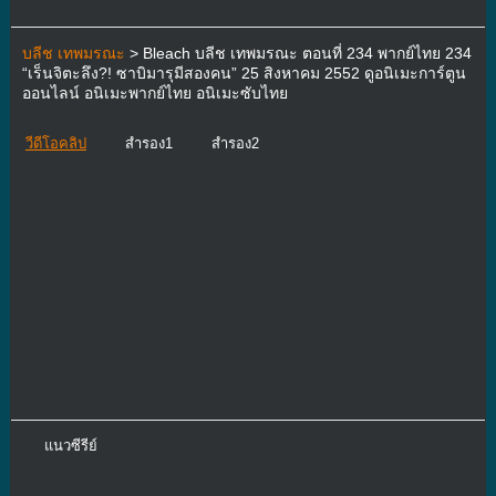
บลีช เทพมรณะ
> Bleach บลีช เทพมรณะ ตอนที่ 234 พากย์ไทย 234
“เร็นจิตะลึง?! ซาบิมารุมีสองคน” 25 สิงหาคม 2552 ดูอนิเมะการ์ตูน
ออนไลน์ อนิเมะพากย์ไทย อนิเมะซับไทย
วีดีโอคลิป
สำรอง1
สำรอง2
แนวซีรีย์