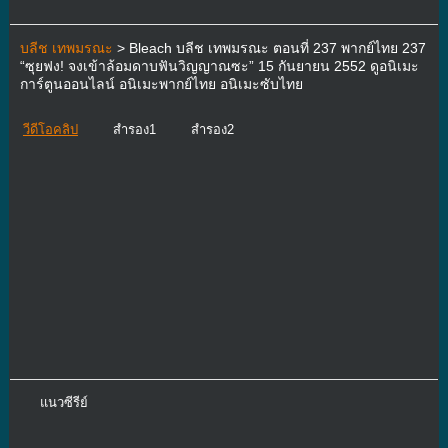
บลีช เทพมรณะ
> Bleach บลีช เทพมรณะ ตอนที่ 237 พากย์ไทย 237
“ซุยฟง! จงเข้าล้อมดาบฟันวิญญาณซะ” 15 กันยายน 2552 ดูอนิเมะ
การ์ตูนออนไลน์ อนิเมะพากย์ไทย อนิเมะซับไทย
วีดีโอคลิป
สำรอง1
สำรอง2
แนวซีรีย์