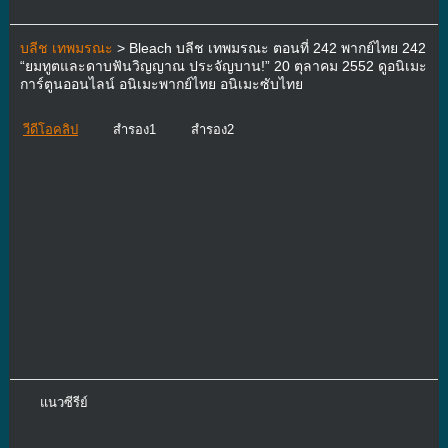
บลีช เทพมรณะ
> Bleach บลีช เทพมรณะ ตอนที่ 242 พากย์ไทย 242
“ยมทูตและดาบฟันวิญญาณ ประจัญบาน!” 20 ตุลาคม 2552 ดูอนิเมะ
การ์ตูนออนไลน์ อนิเมะพากย์ไทย อนิเมะซับไทย
วีดีโอคลิป
สำรอง1
สำรอง2
แนวซีรีย์