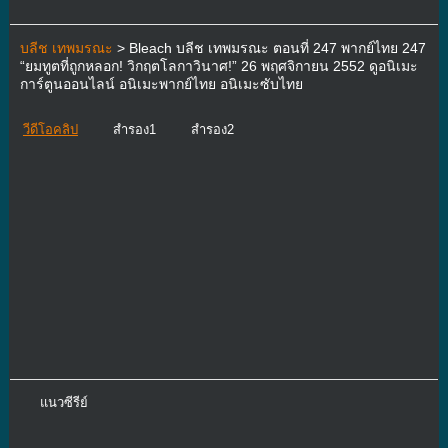
บลีช เทพมรณะ
> Bleach บลีช เทพมรณะ ตอนที่ 247 พากย์ไทย 247
“ยมทูตที่ถูกหลอก! วิกฤตโลกาวินาศ!” 26 พฤศจิกายน 2552 ดูอนิเมะ
การ์ตูนออนไลน์ อนิเมะพากย์ไทย อนิเมะซับไทย
วีดีโอคลิป
สำรอง1
สำรอง2
แนวซีรีย์