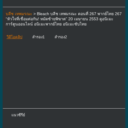
บลีช เทพมรณะ
> Bleach บลีช เทพมรณะ ตอนที่ 267 พากย์ไทย 267
“หัวใจที่เชื่อมต่อกัน! หมัดซ้ายพิฆาต” 20 เมษายน 2553 ดูอนิเมะ
การ์ตูนออนไลน์ อนิเมะพากย์ไทย อนิเมะซับไทย
วีดีโอคลิป
สำรอง1
สำรอง2
แนวซีรีย์