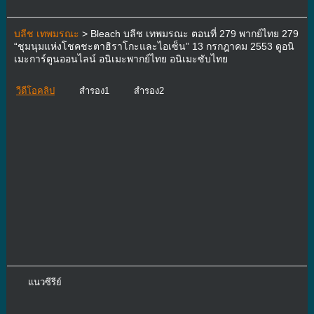
บลีช เทพมรณะ
> Bleach บลีช เทพมรณะ ตอนที่ 279 พากย์ไทย 279
“ชุมนุมแห่งโชคชะตาฮิราโกะและไอเซ็น” 13 กรกฎาคม 2553 ดูอนิ
เมะการ์ตูนออนไลน์ อนิเมะพากย์ไทย อนิเมะซับไทย
วีดีโอคลิป
สำรอง1
สำรอง2
แนวซีรีย์