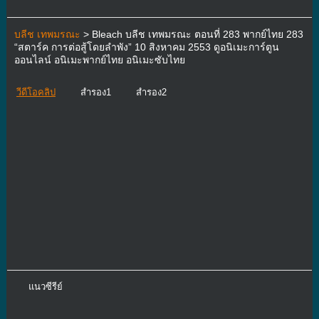
บลีช เทพมรณะ
> Bleach บลีช เทพมรณะ ตอนที่ 283 พากย์ไทย 283
“สตาร์ค การต่อสู้โดยลำพัง” 10 สิงหาคม 2553 ดูอนิเมะการ์ตูน
ออนไลน์ อนิเมะพากย์ไทย อนิเมะซับไทย
วีดีโอคลิป
สำรอง1
สำรอง2
แนวซีรีย์