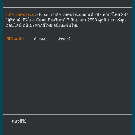
บลีช เทพมรณะ
> Bleach บลีช เทพมรณะ ตอนที่ 287 พากย์ไทย 287
“ผู้พิทักษ์! อิจิโกะ กับตะเกียงวิเศษ” 7 กันยายน 2553 ดูอนิเมะการ์ตูน
ออนไลน์ อนิเมะพากย์ไทย อนิเมะซับไทย
วีดีโอคลิป
สำรอง1
สำรอง2
แนวซีรีย์