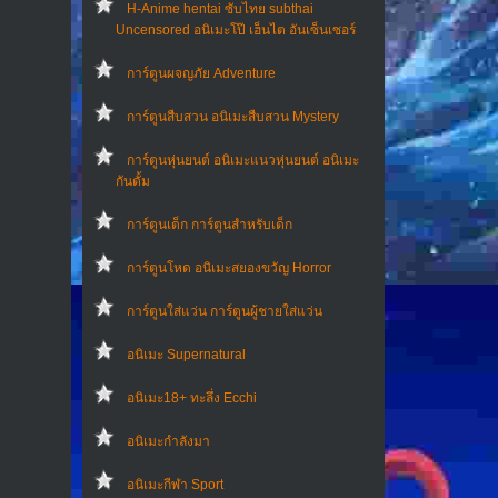
H-Anime hentai ซับไทย subthai
Uncensored อนิเมะโป๊ เฮ็นไต อันเซ็นเซอร์
การ์ตูนผจญภัย Adventure
การ์ตูนสืบสวน อนิเมะสืบสวน Mystery
การ์ตูนหุ่นยนต์ อนิเมะแนวหุ่นยนต์ อนิเมะ
กันดั้ม
การ์ตูนเด็ก การ์ตูนสำหรับเด็ก
การ์ตูนโหด อนิเมะสยองขวัญ Horror
การ์ตูนใส่แว่น การ์ตูนผู้ชายใส่แว่น
อนิเมะ Supernatural
อนิเมะ18+ ทะลึ่ง Ecchi
อนิเมะกำลังมา
อนิเมะกีฬา Sport