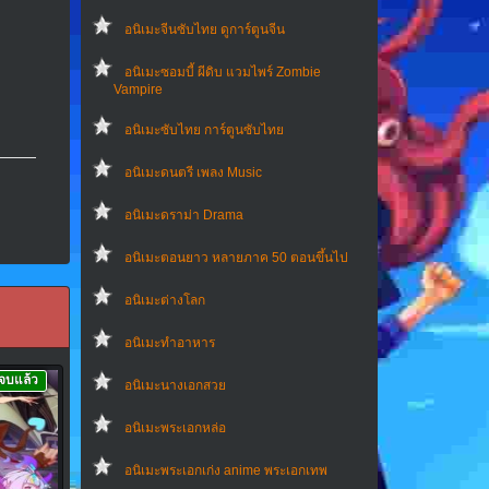
อนิเมะจีนซับไทย ดูการ์ตูนจีน
อนิเมะซอมบี้ ผีดิบ แวมไพร์ Zombie
Vampire
อนิเมะซับไทย การ์ตูนซับไทย
อนิเมะดนตรี เพลง Music
อนิเมะดราม่า Drama
อนิเมะตอนยาว หลายภาค 50 ตอนขึ้นไป
อนิเมะต่างโลก
อนิเมะทําอาหาร
จบแล้ว
อนิเมะนางเอกสวย
อนิเมะพระเอกหล่อ
อนิเมะพระเอกเก่ง anime พระเอกเทพ