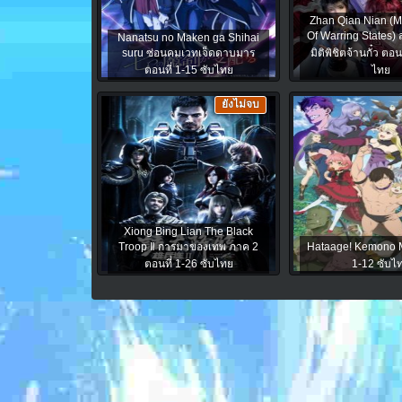
Zhan Qian Nian (M
Of Warring States)
Nanatsu no Maken ga Shihai
suru ซ่อนคมเวทเจ็ดดาบมาร
มิติพิชิตจ้านกั๋ว ตอน
ตอนที่ 1-15 ซับไทย
ไทย
ยังไม่จบ
Xiong Bing Lian The Black
Troop Ⅱ การมาของเทพ ภาค 2
Hataage! Kemono Mi
ตอนที่ 1-26 ซับไทย
1-12 ซับไ