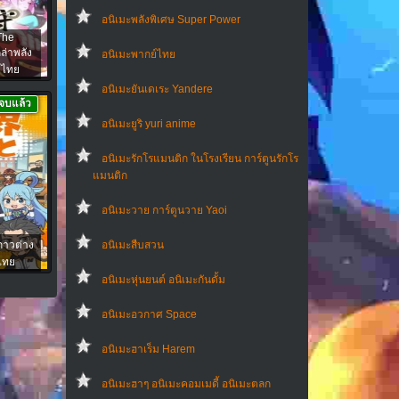
อนิเมะพลังพิเศษ Super Power
The
ล่าพลัง
อนิเมะพากย์ไทย
บไทย
อนิเมะยันเดเระ Yandere
จบแล้ว
อนิเมะยูริ yuri anime
อนิเมะรักโรแมนติก ในโรงเรียน การ์ตูนรักโร
แมนติก
อนิเมะวาย การ์ตูนวาย Yaoi
กาวต่าง
อนิเมะสืบสวน
บไทย
อนิเมะหุ่นยนต์ อนิเมะกันดั้ม
อนิเมะอวกาศ Space
อนิเมะฮาเร็ม Harem
อนิเมะฮาๆ อนิเมะคอมเมดี้ อนิเมะตลก