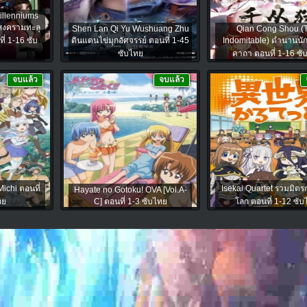
illenniums
 สงครามทะลุ
Shen Lan Qi Yu Wushuang Zhu
Qian Cong Shou (
ที่ 1-16 ซับ
ดินแดนไข่มุกอัศจรรย์ ตอนที่ 1-45
Indomitable) ตำนานนัก
ซับไทย
คาถา ตอนที่ 1-16 ซั
จบแล้ว
จบแล้ว
chi ตอนที่
Isekai Quartet รวมมิตร
Hayate no Gotoku! OVA [Vol.A-
ทย
C] ตอนที่ 1-3 ซับไทย
โลก ตอนที่ 1-12 ซั