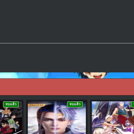
จบแล้ว
จบแล้ว