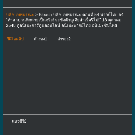
บลีช เทพมรณะ
> Bleach บลีช เทพมรณะ ตอนที่ 54 พากย์ไทย 54
“คำสาบานที่กลายเป็นจริง! จะชิงตัวลูเคียสำเร็จรึไม่!” 18 ตุลาคม
2548 ดูอนิเมะการ์ตูนออนไลน์ อนิเมะพากย์ไทย อนิเมะซับไทย
วีดีโอคลิป
สำรอง1
สำรอง2
แนวซีรีย์