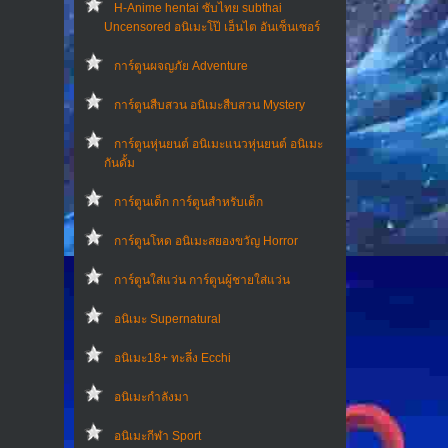
H-Anime hentai ซับไทย subthai
Uncensored อนิเมะโป๊ เฮ็นไต อันเซ็นเซอร์
การ์ตูนผจญภัย Adventure
การ์ตูนสืบสวน อนิเมะสืบสวน Mystery
การ์ตูนหุ่นยนต์ อนิเมะแนวหุ่นยนต์ อนิเมะ
กันดั้ม
การ์ตูนเด็ก การ์ตูนสำหรับเด็ก
การ์ตูนโหด อนิเมะสยองขวัญ Horror
การ์ตูนใส่แว่น การ์ตูนผู้ชายใส่แว่น
อนิเมะ Supernatural
อนิเมะ18+ ทะลึ่ง Ecchi
อนิเมะกำลังมา
อนิเมะกีฬา Sport