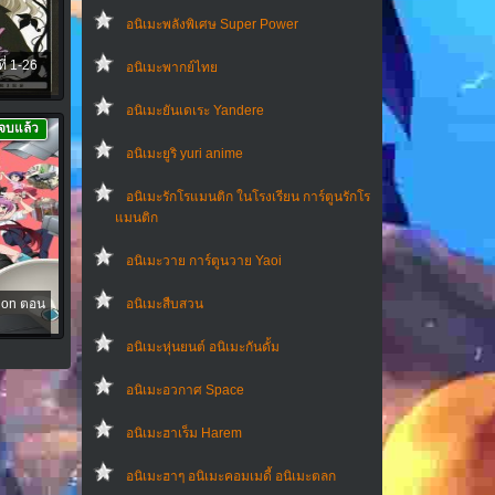
อนิเมะพลังพิเศษ Super Power
ี่ 1-26
อนิเมะพากย์ไทย
อนิเมะยันเดเระ Yandere
จบแล้ว
อนิเมะยูริ yuri anime
อนิเมะรักโรแมนติก ในโรงเรียน การ์ตูนรักโร
แมนติก
อนิเมะวาย การ์ตูนวาย Yaoi
ion ตอน
อนิเมะสืบสวน
อนิเมะหุ่นยนต์ อนิเมะกันดั้ม
อนิเมะอวกาศ Space
อนิเมะฮาเร็ม Harem
อนิเมะฮาๆ อนิเมะคอมเมดี้ อนิเมะตลก