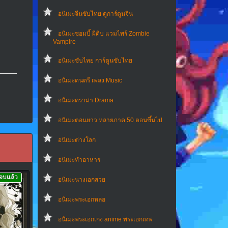
อนิเมะจีนซับไทย ดูการ์ตูนจีน
อนิเมะซอมบี้ ผีดิบ แวมไพร์ Zombie
Vampire
อนิเมะซับไทย การ์ตูนซับไทย
อนิเมะดนตรี เพลง Music
อนิเมะดราม่า Drama
อนิเมะตอนยาว หลายภาค 50 ตอนขึ้นไป
อนิเมะต่างโลก
อนิเมะทําอาหาร
จบแล้ว
อนิเมะนางเอกสวย
อนิเมะพระเอกหล่อ
อนิเมะพระเอกเก่ง anime พระเอกเทพ