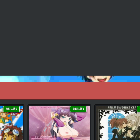
จบแล้ว
จบแล้ว