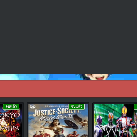
จบแล้ว
จบแล้ว