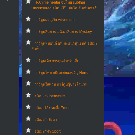
H-Anime hentai ซับไทย subthai
Uncensored อนิเมะโป๊ เฮ็นไต อันเซ็นเซอร์
การ์ตูนผจญภัย Adventure
การ์ตูนสืบสวน อนิเมะสืบสวน Mystery
การ์ตูนหุ่นยนต์ อนิเมะแนวหุ่นยนต์ อนิเมะ
กันดั้ม
การ์ตูนเด็ก การ์ตูนสำหรับเด็ก
การ์ตูนโหด อนิเมะสยองขวัญ Horror
การ์ตูนใส่แว่น การ์ตูนผู้ชายใส่แว่น
อนิเมะ Supernatural
อนิเมะ18+ ทะลึ่ง Ecchi
อนิเมะกำลังมา
อนิเมะกีฬา Sport