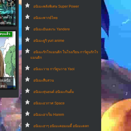
อนิเมะพลังพิเศษ Super Power
มาสค์ไร
อนิเมะพากย์ไทย
ากย์ไทย
อนิเมะยันเดเระ Yandere
จบแล้ว
อนิเมะยูริ yuri anime
อนิเมะรักโรแมนติก ในโรงเรียน การ์ตูนรักโร
แมนติก
อนิเมะวาย การ์ตูนวาย Yaoi
ัยเหนือ
อนิเมะสืบสวน
บไทย
อนิเมะหุ่นยนต์ อนิเมะกันดั้ม
อนิเมะอวกาศ Space
อนิเมะฮาเร็ม Harem
อนิเมะฮาๆ อนิเมะคอมเมดี้ อนิเมะตลก