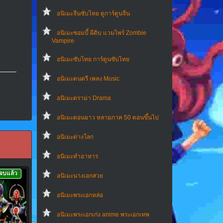
อนิเมะจีนซับไทย ดูการ์ตูนจีน
อนิเมะซอมบี้ ผีดิบ แวมไพร์ Zombie
Vampire
อนิเมะซับไทย การ์ตูนซับไทย
อนิเมะดนตรี เพลง Music
อนิเมะดราม่า Drama
อนิเมะตอนยาว หลายภาค 50 ตอนขึ้นไป
อนิเมะต่างโลก
อนิเมะทําอาหาร
จบแล้ว
อนิเมะนางเอกสวย
อนิเมะพระเอกหล่อ
อนิเมะพระเอกเก่ง anime พระเอกเทพ