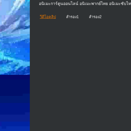
อนิเมะการ์ตูนออนไลน์ อนิเมะพากย์ไทย อนิเมะซับไ
วีดีโอคลิป
สำรอง1
สำรอง2