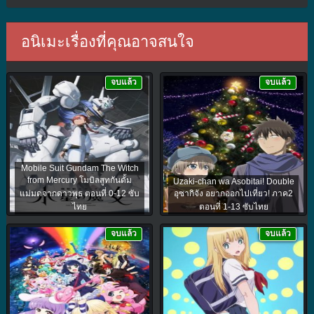
อนิเมะเรื่องที่คุณอาจสนใจ
จบแล้ว
จบแล้ว
Mobile Suit Gundam The Witch
from Mercury โมบิลสูทกันดั้ม
Uzaki-chan wa Asobitai! Double
แม่มดจากดาวพุธ ตอนที่ 0-12 ซับ
อุซากิจัง อยากออกไปเที่ยว! ภาค2
ไทย
ตอนที่ 1-13 ซับไทย
จบแล้ว
จบแล้ว