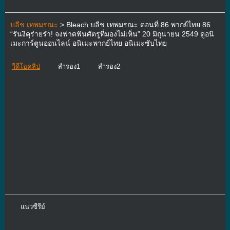
บลีช เทพมรณะ
> Bleach บลีช เทพมรณะ ตอนที่ 86 พากย์ไทย 86
“รันงิคุร่ายรำ! จงฟาดฟันศัตรูที่มองไม่เห็น” 20 มิถุนายน 2549 ดูอนิ
เมะการ์ตูนออนไลน์ อนิเมะพากย์ไทย อนิเมะซับไทย
วีดีโอคลิป
สำรอง1
สำรอง2
แนวซีรีย์