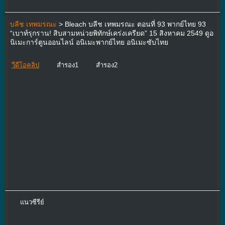
บลีช เทพมรณะ
> Bleach บลีช เทพมรณะ ตอนที่ 93 พากย์ไทย 93
“เบาท์รุกราน! สิบสามหน่วยพิทักษ์เคร่งเครียด” 15 สิงหาคม 2549 ดูอ
นิเมะการ์ตูนออนไลน์ อนิเมะพากย์ไทย อนิเมะซับไทย
วีดีโอคลิป
สำรอง1
สำรอง2
แนวซีรีย์