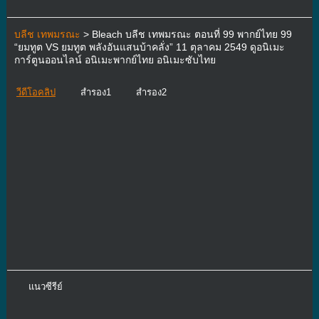
บลีช เทพมรณะ
> Bleach บลีช เทพมรณะ ตอนที่ 99 พากย์ไทย 99
“ยมทูต VS ยมทูต พลังอันแสนบ้าคลั่ง” 11 ตุลาคม 2549 ดูอนิเมะ
การ์ตูนออนไลน์ อนิเมะพากย์ไทย อนิเมะซับไทย
วีดีโอคลิป
สำรอง1
สำรอง2
แนวซีรีย์