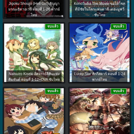
Jigoku Shoujo (Hell Girl) สัญญา
KonoSuba The Movie ขอให้โชค
มรณะธิดาอเวจี ตอนที่ 1-26 พากย์
ดีมีชัยในโลกแฟนตาซี เดอะมูฟวี่
ไทย
ซับไทย
จบแล้ว
จบแล้ว
Natsuiro Kiseki อัศจรรย์สีสันแห่ง
Lucky Star ลักกีสตาร์ ตอนที่ 1-24
คิมหันต์ ตอนที่ 1-12+OVA ซับไทย
พากย์ไทย
จบแล้ว
จบแล้ว