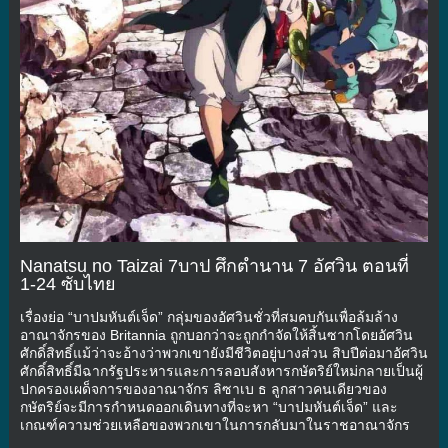
Nanatsu no Taizai 7บาป ศึกตำนาน 7 อัศวิน ตอนที่
1-24 ซับไทย
เรื่องย่อ “บาปมหันต์เจ็ด” กลุ่มของอัศวินชั่วที่สมคบกันเพื่อล้มล้าง
อาณาจักรของ Britannia ถูกบอกว่าจะถูกกำจัดให้สิ้นซากโดยอัศวิน
ศักดิ์สิทธิ์แม้ว่าจะอ้างว่าพวกเขายังมีชีวิตอยู่บางส่วน สิบปีต่อมาอัศวิน
ศักดิ์สิทธิ์มีฉากรัฐประหารและการลอบสังหารกษัตริย์ใหม่กลายเป็นผู้
ปกครองเผด็จการของอาณาจักร ลิซาเบ ธ ลูกสาวคนเดียวของ
กษัตริย์จะมีการกำหนดออกเดินทางที่จะหา “บาปมหันต์เจ็ด” และ
เกณฑ์ความช่วยเหลือของพวกเขาในการกลับมาในราชอาณาจักร