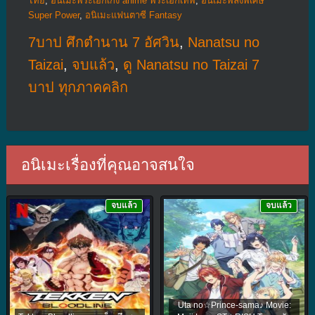
ไทย
,
อนิเมะพระเอกเก่ง anime พระเอกเทพ
,
อนิเมะพลังพิเศษ
Super Power
,
อนิเมะแฟนตาซี Fantasy
7บาป ศึกตำนาน 7 อัศวิน
,
Nanatsu no
Taizai
,
จบแล้ว
,
ดู Nanatsu no Taizai 7
บาป ทุกภาคคลิก
อนิเมะเรื่องที่คุณอาจสนใจ
จบแล้ว
จบแล้ว
Uta no☆Prince-sama♪ Movie: