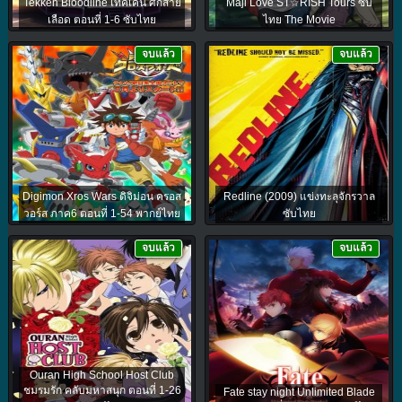
Tekken Bloodline เทคเค็น ศึกสาย
Maji Love ST☆RISH Tours ซับ
เลือด ตอนที่ 1-6 ซับไทย
ไทย The Movie
จบแล้ว
จบแล้ว
Digimon Xros Wars ดิจิม่อน ครอส
Redline (2009) แข่งทะลุจักรวาล
วอร์ส ภาค6 ตอนที่ 1-54 พากย์ไทย
ซับไทย
จบแล้ว
จบแล้ว
Ouran High School Host Club
ชมรมรัก คลับมหาสนุก ตอนที่ 1-26
Fate stay night Unlimited Blade