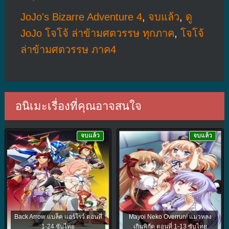
JoJo's Bizarre Adventure 4
,
จบแล้ว
,
ดู
JoJo โจโจ้ ล่าข้ามศตวรรษ ทุกภาค
,
โจโจ้
ล่าข้ามศตวรรษ ภาค4
อนิเมะเรื่องที่คุณอาจสนใจ
จบแล้ว
จบแล้ว
Back Arrow แบล็ค แอร์โรว์ ตอนที่
Mayoi Neko Overrun! แมวหลง
1-24 ซับไทย
เกินพิกัด ตอนที่ 1-13 ซับไทย