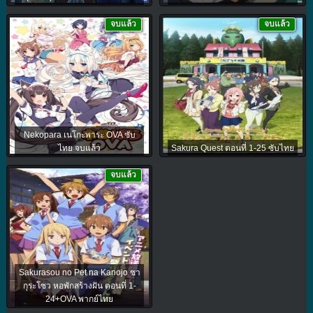
จบแล้ว
จบแล้ว
Nekopara เนโกะพาระ OVA ซับ
ไทย จบแล้ว
Sakura Quest ตอนที่ 1-25 ซับไทย
จบแล้ว
Sakurasou no Pet na Kanojo ซา
กุระโซว หอพักสร้างฝัน ตอนที่ 1-
24+OVA พากย์ไทย