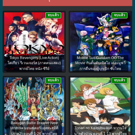
จบแล้ว
จบแล้ว
Tokyo Revengers (Live Action)
Mobile Suit Gundam OO The
โตเกียว รีเวนเจอร์ส (ภาคคนแสดง)
Movie กันดั้มดับเบิลโอ เดอะมูฟวี่
พากย์ไทย หนัง-ซีรีย์
การตื่นของผู้บุกเบิก ซับไทย
จบแล้ว
จบแล้ว
Bakugan Battle Brawler New
Vestroia มอนสเตอร์บอลทะลุมิติ
Tonari no Kaibutsu-kun หวานใจ
(ภาค2) ตอนที่ 1-26 พากย์ไทย
นายตัวป่วน ตอนที่ 1-13 พากย์ไทย