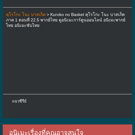
คุโรโกะ โนะ บาสเก็ต
> Kuroko no Basket คุโรโกะ โนะ บาสเก็ต
ภาค 1 ตอนที่ 22.5 พากย์ไทย ดูอนิเมะการ์ตูนออนไลน์ อนิเมะพากย์
ไทย อนิเมะซับไทย
แนวซีรีย์
อนิเมะเรื่องที่คุณอาจสนใจ