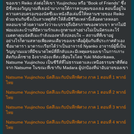
ของเขา Reiko ส่งต่อให้เขา Yuujinchou หรือ “Book of Friends” ซึ่ง
มีชื่อของวิญญาณที่เธอนำมาภายใต้การควบคุมของเธอ ตอนนี้อยู่ใน
ความครอบครองของนัตซึเมะหนังสือเล่มนี้ให้หลานชายของ Reiko
ด้วยเช่นกันซึ่งเป็นสาเหตุที่ทำให้สิ่งมีชีวิตเหล่านี้เดือดดาลหลอก
หลอนเขาด้วยความหวังว่าจะบรรลุถึงอิสรภาพของพวกเขา หากไม่มี
พ่อแม่และบ้านที่มีความรักและถูกตามล่าอย่างไม่เป็นมิตรและไร้
เมตตาคุณนัตสึเมะกำลังมองหาสิ่งปลอบใจ – สถานที่ที่เขาอยู่
อย่างไรก็ตามสหายเพียงคนเดียวของเขาคือผู้คุ้มกันที่ประกาศตัวเอง
ชื่อมาดารา มาดาระเรียกได้ว่าเป็นอาจารย์ Nyanko อาจารย์ผู้นี้เป็น
วิญญาณแมวที่มีขนาดไพน์ที่ลึกลับและมีเหตุผลของเขาในการเกาะ
ติดกับเด็กชาย อิงจากมังงะที่สะเทือนใจโดย Yuki Midorikawa,
Natsume Yuujinchou เป็นซีรีส์ที่ไม่ธรรมดาและเหนือธรรมชาติที่ต่อ
จาก Natsume ในขณะที่เขากับ Madara ผู้ปกป้องที่น่าอับอายของเขา
Natsume Yuujinchou นัตสึเมะกับบันทึกพิศวง ภาค 1 ตอนที่ 1 พากย์
ไทย
Natsume Yuujinchou นัตสึเมะกับบันทึกพิศวง ภาค 1 ตอนที่ 2 พากย์
ไทย
Natsume Yuujinchou นัตสึเมะกับบันทึกพิศวง ภาค 1 ตอนที่ 3 พากย์
ไทย
Natsume Yuujinchou นัตสึเมะกับบันทึกพิศวง ภาค 1 ตอนที่ 4 พากย์
ไทย