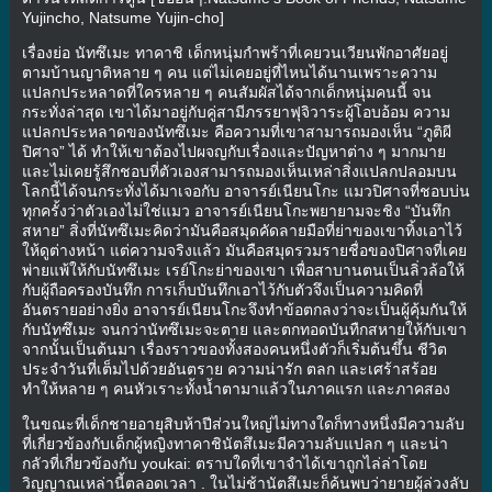
Yujincho, Natsume Yujin-cho]
เรื่องย่อ นัทซึเมะ ทาคาชิ เด็กหนุ่มกำพร้าที่เคยวนเวียนพักอาศัยอยู่
ตามบ้านญาติหลาย ๆ คน แต่ไม่เคยอยู่ที่ไหนได้นานเพราะความ
แปลกประหลาดที่ใครหลาย ๆ คนสัมผัสได้จากเด็กหนุ่มคนนี้ จน
กระทั่งล่าสุด เขาได้มาอยู่กับคู่สามีภรรยาฟุจิวาระผู้โอบอ้อม ความ
แปลกประหลาดของนัทซึเมะ คือความที่เขาสามารถมองเห็น “ภูติผี
ปิศาจ” ได้ ทำให้เขาต้องไปผจญกับเรื่องและปัญหาต่าง ๆ มากมาย
และไม่เคยรู้สึกชอบที่ตัวเองสามารถมองเห็นเหล่าสิ่งแปลกปลอมบน
โลกนี้ได้จนกระทั่งได้มาเจอกับ อาจารย์เนียนโกะ แมวปิศาจที่ชอบบ่น
ทุกครั้งว่าตัวเองไม่ใช่แมว อาจารย์เนียนโกะพยายามจะชิง “บันทึก
สหาย” สิ่งที่นัทซึเมะคิดว่ามันคือสมุดคัดลายมือที่ย่าของเขาทิ้งเอาไว้
ให้ดูต่างหน้า แต่ความจริงแล้ว มันคือสมุดรวมรายชื่อของปิศาจที่เคย
พ่ายแพ้ให้กับนัทซึเมะ เรย์โกะย่าของเขา เพื่อสาบานตนเป็นลิ่วล้อให้
กับผู้ถือครองบันทึก การเก็บบันทึกเอาไว้กับตัวจึงเป็นความคิดที่
อันตรายอย่างยิ่ง อาจารย์เนียนโกะจึงทำข้อตกลงว่าจะเป็นผู้คุ้มกันให้
กับนัทซึเมะ จนกว่านัทซึเมะจะตาย และตกทอดบันทืกสหายให้กับเขา
จากนั้นเป็นต้นมา เรื่องราวของทั้งสองคนหนึ่งตัวก็เริ่มต้นขึ้น ชีวิต
ประจำวันที่เต็มไปด้วยอันตราย ความน่ารัก ตลก และเศร้าสร้อย
ทำให้หลาย ๆ คนหัวเราะทั้งน้ำตามาแล้วในภาคแรก และภาคสอง
ในขณะที่เด็กชายอายุสิบห้าปีส่วนใหญ่ไม่ทางใดก็ทางหนึ่งมีความลับ
ที่เกี่ยวข้องกับเด็กผู้หญิงทาคาชินัตสึเมะมีความลับแปลก ๆ และน่า
กลัวที่เกี่ยวข้องกับ youkai: ตราบใดที่เขาจำได้เขาถูกไล่ล่าโดย
วิญญาณเหล่านี้ตลอดเวลา . ในไม่ช้านัตสึเมะก็ค้นพบว่ายายผู้ล่วงลับ