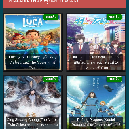
อนิเมะเรื่องที่คุณอาจสนใจ
จบแล้ว
จบแล้ว
Luca (2021) Disney+ ลูก้า ผจญ
Jaku-Chara Tomozaki-kun เกม
ภัยโลกมนุษย์ The Movie พากย์
พลิกโฉมนายกระจอก ตอนที่ 1-
ไทย
12+OVA ซับไทย
จบแล้ว
จบแล้ว
Jing Shuang Cheng (The Mirror:
Drifting Dragons (Kuutei
Twin Cities) กระจกสองนครา ตอน
Dragons) มังกรโอชะ ตอนที่ 1-12