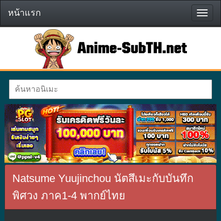
หน้าแรก
หน้า
แรก
Natsume Yuujinchou นัตสึเมะกับบันทึก
พิศวง ภาค1-4 พากย์ไทย