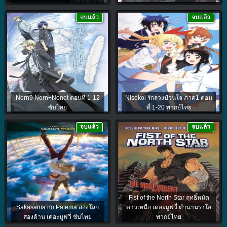
จบแล้ว
จบแล้ว
Norn9 Norn+Nonet ตอนที่ 1-12
Nisekoi รักลวงป่วนใจ ภาค1 ตอน
ซับไทย
ที่ 1-20 พากย์ไทย
จบแล้ว
จบแล้ว
Fist of the North Star ฤทธิ์หมัด
Sakasama no Patema สองโลก
ดาวเหนือ เดอะมูฟวี่ ตำนานราโอ
สองด้าน เดอะมูฟวี่ ซับไทย
พากย์ไทย