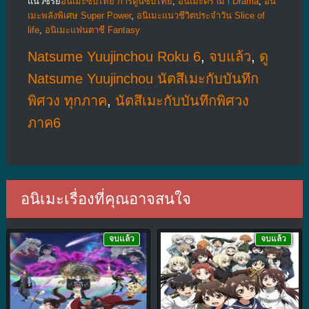
แนวซีรีย์
อนิเมะซับไทย การ์ตูนซับไทย
,
อนิเมะดราม่า Drama
,
อนิ
เมะพลังพิเศษ Super Power
,
อนิเมะแนวชีวิตประจําวัน Slice of
life
,
อนิเมะแฟนตาซี Fantasy
Natsume Yuujinchou Roku 6
,
จบแล้ว
,
ดู
Natsume Yuujinchou นัตสึเมะกับบันทึก
พิศวง ทุกภาค
,
นัตสึเมะกับบันทึกพิศวง
ภาค6
อนิเมะเรื่องที่คุณอาจสนใจ
จบแล้ว
จบแล้ว