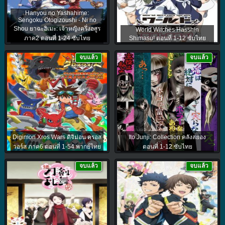
Hanyou no Yashahime:
Sengoku Otogizoushi - Ni no
Shou ยาฉะฮิเมะ: เจ้าหญิงครึ่งอสูร
World Witches Hasshin
ภาค2 ตอนที่ 1-24 ซับไทย
Shimasu! ตอนที่ 1-12 ซับไทย
จบแล้ว
จบแล้ว
Digimon Xros Wars ดิจิม่อน ครอส
Ito Junji: Collection คลังสยอง
วอร์ส ภาค6 ตอนที่ 1-54 พากย์ไทย
ตอนที่ 1-12 ซับไทย
จบแล้ว
จบแล้ว