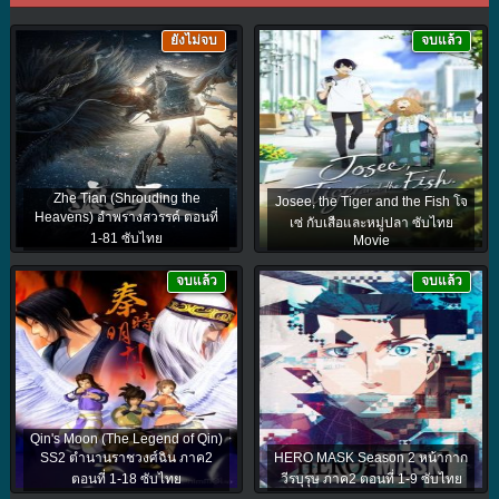
ยังไม่จบ
จบแล้ว
Zhe Tian (Shrouding the
Josee, the Tiger and the Fish โจ
Heavens) อำพรางสวรรค์ ตอนที่
เซ่ กับเสือและหมู่ปลา ซับไทย
1-81 ซับไทย
Movie
จบแล้ว
จบแล้ว
Qin's Moon (The Legend of Qin)
SS2 ตำนานราชวงศ์ฉิน ภาค2
HERO MASK Season 2 หน้ากาก
ตอนที่ 1-18 ซับไทย
วีรบุรุษ ภาค2 ตอนที่ 1-9 ซับไทย