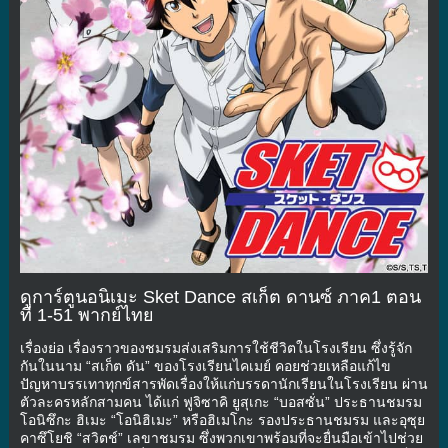
ดูการ์ตูนอนิเมะ Sket Dance สเก็ต ดานซ์ ภาค1 ตอน
ที่ 1-51 พากย์ไทย
เรื่องย่อ เรื่องราวของชมรมส่งเสริมการใช้ชีวิตในโรงเรียน ซึ่งรู้จัก
กันในนาม “สเก็ต ดัน” ของโรงเรียนไคเมย์ คอยช่วยเหลือแก้ไข
ปัญหาบรรเทาทุกข์สารพัดเรื่องให้แก่บรรดานักเรียนในโรงเรียน ผ่าน
ตัวละครหลักสามคน ได้แก่ ฟูจิซาคิ ยูสุเกะ “บอสซั่น” ประธานชมรม
โอนิซึกะ ฮิเมะ “โอนิฮิเมะ” หรือฮิเมโกะ รองประธานชมรม และอุซุย
คาซึโยชิ “สวิตช์” เลขาชมรม ซึ่งพวกเขาพร้อมที่จะยื่นมือเข้าไปช่วย