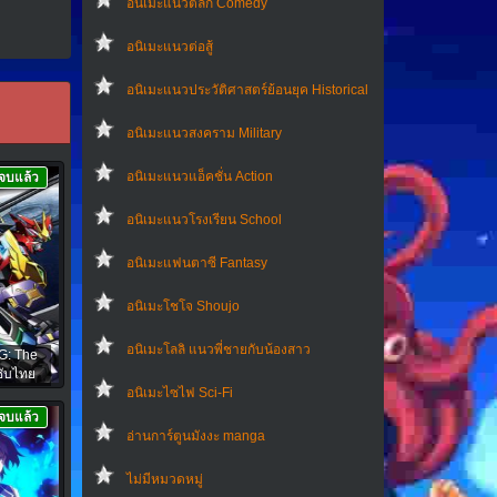
อนิเมะแนวตลก Comedy
อนิเมะแนวต่อสู้
อนิเมะแนวประวัติศาสตร์ย้อนยุค Historical
อนิเมะแนวสงคราม Military
อนิเมะแนวแอ็คชั่น Action
จบแล้ว
อนิเมะแนวโรงเรียน School
อนิเมะแฟนตาซี Fantasy
อนิเมะโชโจ Shoujo
อนิเมะโลลิ แนวพี่ชายกับน้องสาว
G: The
ซับไทย
อนิเมะไซไฟ Sci-Fi
จบแล้ว
อ่านการ์ตูนมังงะ manga
ไม่มีหมวดหมู่