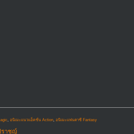
agic
,
อนิเมะแนวแอ็คชั่น Action
,
อนิเมะแฟนตาซี Fantasy
ราชญ์