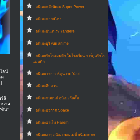
อนิเมะพลังพิเศษ Super Power
อนิเมะพากย์ไทย
อนิเมะยันเดเระ Yandere
อนิเมะยูริ yuri anime
อนิเมะรักโรแมนติก ในโรงเรียน การ์ตูนรักโร
แมนติก
ไลน์
อนิเมะวาย การ์ตูนวาย Yaoi
ลด
]
อนิเมะสืบสวน
ร์ลิ
อนิเมะหุ่นยนต์ อนิเมะกันดั้ม
อำนาจ
“ชิน”
อนิเมะอวกาศ Space
อนิเมะฮาเร็ม Harem
อนิเมะฮาๆ อนิเมะคอมเมดี้ อนิเมะตลก