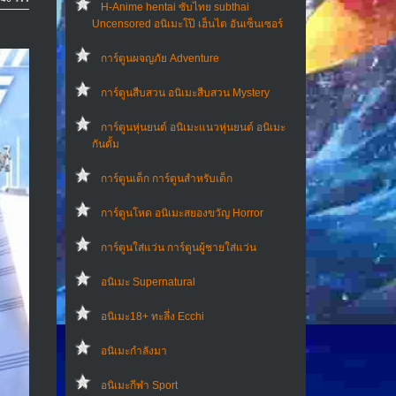
H-Anime hentai ซับไทย subthai
Uncensored อนิเมะโป๊ เฮ็นไต อันเซ็นเซอร์
การ์ตูนผจญภัย Adventure
การ์ตูนสืบสวน อนิเมะสืบสวน Mystery
การ์ตูนหุ่นยนต์ อนิเมะแนวหุ่นยนต์ อนิเมะ
กันดั้ม
การ์ตูนเด็ก การ์ตูนสำหรับเด็ก
การ์ตูนโหด อนิเมะสยองขวัญ Horror
การ์ตูนใส่แว่น การ์ตูนผู้ชายใส่แว่น
อนิเมะ Supernatural
อนิเมะ18+ ทะลึ่ง Ecchi
อนิเมะกำลังมา
อนิเมะกีฬา Sport