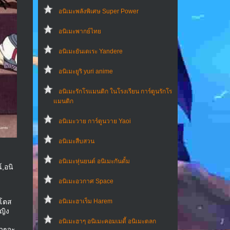
อนิเมะพลังพิเศษ Super Power
อนิเมะพากย์ไทย
อนิเมะยันเดเระ Yandere
อนิเมะยูริ yuri anime
อนิเมะรักโรแมนติก ในโรงเรียน การ์ตูนรักโร
แมนติก
อนิเมะวาย การ์ตูนวาย Yaoi
อนิเมะสืบสวน
อนิเมะหุ่นยนต์ อนิเมะกันดั้ม
์,อนิ
อนิเมะอวกาศ Space
าโตส
อนิเมะฮาเร็ม Harem
ญิง
อนิเมะฮาๆ อนิเมะคอมเมดี้ อนิเมะตลก
าวๆจะ