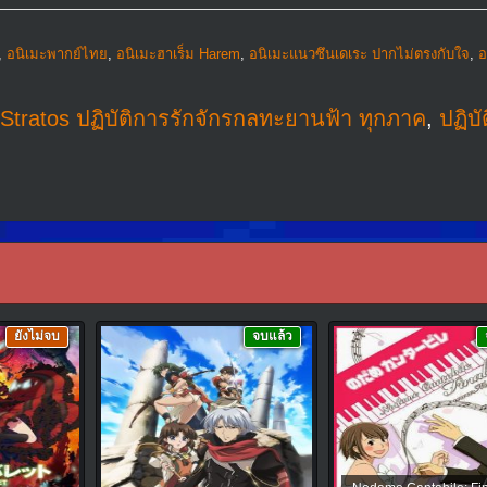
,
อนิเมะพากย์ไทย
,
อนิเมะฮาเร็ม Harem
,
อนิเมะแนวซึนเดเระ ปากไม่ตรงกับใจ
,
อ
te Stratos ปฏิบัติการรักจักรกลทะยานฟ้า ทุกภาค
,
ปฏิบั
ยังไม่จบ
จบแล้ว