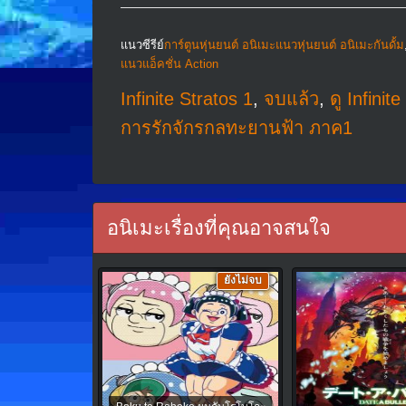
แนวซีรีย์
การ์ตูนหุ่นยนต์ อนิเมะแนวหุ่นยนต์ อนิเมะกันดั้ม
แนวแอ็คชั่น Action
Infinite Stratos 1
,
จบแล้ว
,
ดู Infini
การรักจักรกลทะยานฟ้า ภาค1
อนิเมะเรื่องที่คุณอาจสนใจ
ยังไม่จบ