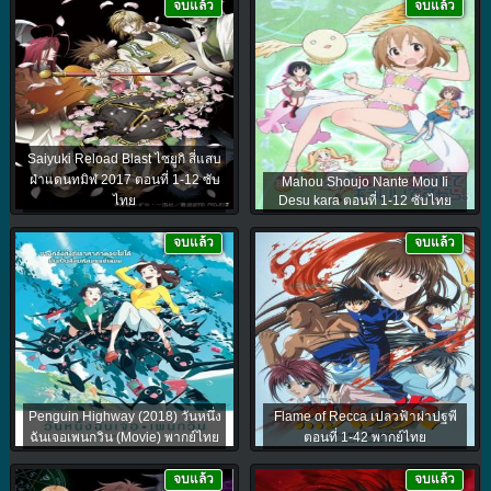
จบแล้ว
จบแล้ว
Saiyuki Reload Blast ไซยูกิ สี่แสบ
ฝ่าแดนทมิฬ 2017 ตอนที่ 1-12 ซับ
Mahou Shoujo Nante Mou Ii
ไทย
Desu kara ตอนที่ 1-12 ซับไทย
จบแล้ว
จบแล้ว
Penguin Highway (2018) วันหนึ่ง
Flame of Recca เปลวฟ้าผ่าปฐพี
ฉันเจอเพนกวิน (Movie) พากย์ไทย
ตอนที่ 1-42 พากย์ไทย
จบแล้ว
จบแล้ว