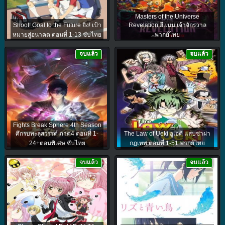
Masters of the Universe
Shoot! Goal to the Future ยิง! เป้า
Revelation ฮีแมน เจ้าจักรวาล
หมายสู่อนาคต ตอนที่ 1-13 ซับไทย
พากย์ไทย
จบแล้ว
จบแล้ว
Fights Break Sphere 4th Season
ศึกรบทะลุสวรรค์ ภาค4 ตอนที่ 1-
The Law of Ueki อูเอคิ แสบซ่าผ่า
24+ตอนพิเศษ ซับไทย
กฏเทพ ตอนที่ 1-51 พากย์ไทย
จบแล้ว
จบแล้ว