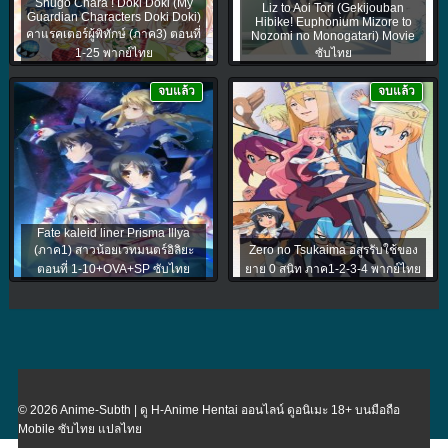
Shugo Chara ! Doki Doki (My
Liz to Aoi Tori (Gekijouban
Guardian Characters Doki Doki)
Hibike! Euphonium Mizore to
คาแรคเตอร์ผู้พิทักษ์ (ภาค3) ตอนที่
Nozomi no Monogatari) Movie
1-25 พากย์ไทย
ซับไทย
จบแล้ว
จบแล้ว
Fate kaleid liner Prisma Illya
(ภาค1) สาวน้อยเวทมนตร์อิลิยะ
Zero no Tsukaima อสูรรับใช้ของ
ตอนที่ 1-10+OVA+SP ซับไทย
ยาย 0 สนิท ภาค1-2-3-4 พากย์ไทย
© 2026 Anime-Subth | ดู H-Anime Hentai ออนไลน์ ดูอนิเมะ 18+ บนมือถือ
Mobile ซับไทย แปลไทย